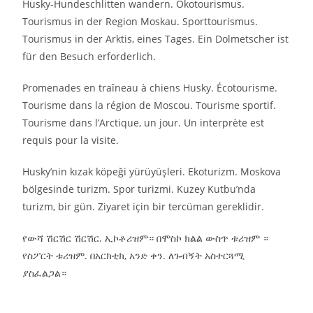
Husky-Hundeschlitten wandern. Ökotourismus.
Tourismus in der Region Moskau. Sporttourismus.
Tourismus in der Arktis, eines Tages. Ein Dolmetscher ist
für den Besuch erforderlich.
Promenades en traîneau à chiens Husky. Écotourisme.
Tourisme dans la région de Moscou. Tourisme sportif.
Tourisme dans l’Arctique, un jour. Un interprète est
requis pour la visite.
Husky’nin kızak köpeği yürüyüşleri. Ekoturizm. Moskova
bölgesinde turizm. Spor turizmi. Kuzey Kutbu’nda
turizm, bir gün. Ziyaret için bir tercüman gereklidir.
የውሻ ሽርሽር ሽርሽር. ኢኮቶሪዝም። በሞስኮ ክልል ውስጥ ቱሪዝም ።
የስፖርት ቱሪዝም. በአርክቲክ, አንድ ቀን. ለጉብኝት አስተርጓሚ
ያስፈልጋል።