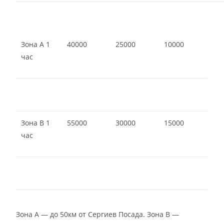
Зона А 1
40000
25000
10000
час
Зона В 1
55000
30000
15000
час
Зона А — до 50км от Сергиев Посада. Зона В —