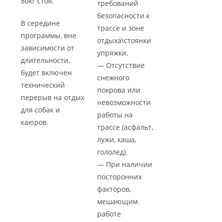
80кг стоя.
требований
безопасности к
В середине
трассе и зоне
программы, вне
отдыха\стоянки
зависимости от
упряжки.
длительности,
— Отсутствие
будет включен
снежного
технический
покрова или
перерыв на отдых
невозможности
для собак и
работы на
каюров.
трассе (асфальт,
лужи, каша,
гололед).
— При наличии
посторонних
факторов,
мешающим
работе